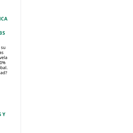
NCA
BS
 su
as
vela
50%
bal.
dad?
 Y