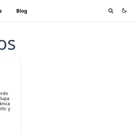
s
Blog
os
erdo
 lupa
ánica
lls' y