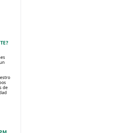
TE?
nes
 un
a
estro
pos
s de
idad
APM