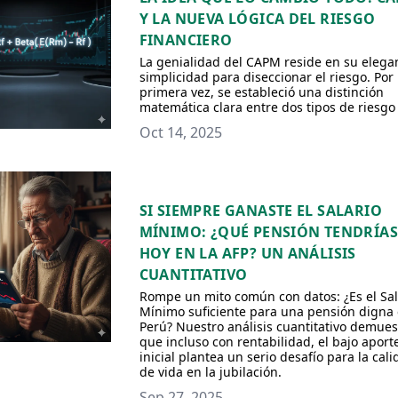
Y LA NUEVA LÓGICA DEL RIESGO
FINANCIERO
La genialidad del CAPM reside en su elega
simplicidad para diseccionar el riesgo. Por
primera vez, se estableció una distinción
matemática clara entre dos tipos de riesgo
Oct 14, 2025
SI SIEMPRE GANASTE EL SALARIO
MÍNIMO: ¿QUÉ PENSIÓN TENDRÍA
HOY EN LA AFP? UN ANÁLISIS
CUANTITATIVO
Rompe un mito común con datos: ¿Es el Sal
Mínimo suficiente para una pensión digna
Perú? Nuestro análisis cuantitativo demues
que incluso con rentabilidad, el bajo aport
inicial plantea un serio desafío para la cal
de vida en la jubilación.
Sep 27, 2025