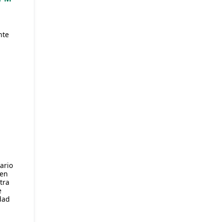
nte
S
ario
 en
tra
e
idad