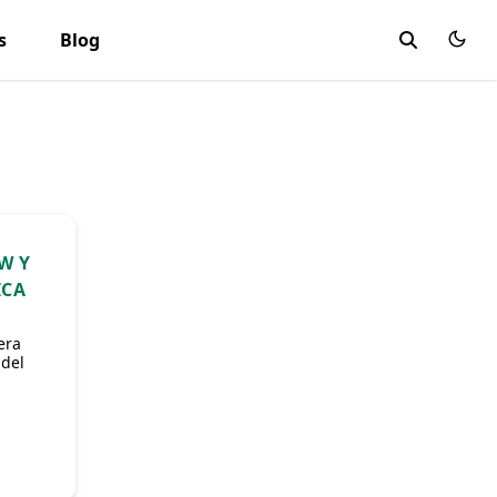
s
Blog
W Y
ICA
era
 del