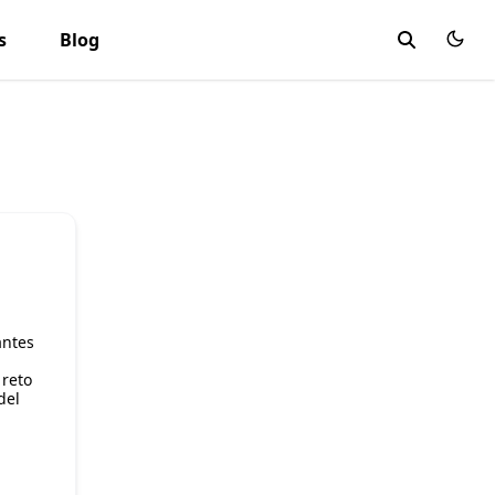
s
Blog
antes
 reto
del