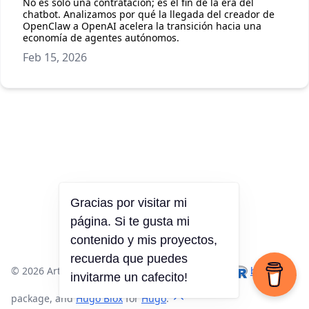
No es solo una contratación; es el fin de la era del
chatbot. Analizamos por qué la llegada del creador de
OpenClaw a OpenAI acelera la transición hacia una
economía de agentes autónomos.
Feb 15, 2026
Gracias por visitar mi
página. Si te gusta mi
contenido y mis proyectos,
recuerda que puedes
© 2026 Arturo Chian. · Made with
,
, the
blogdown
invitarme un cafecito!
package, and
Hugo Blox
for
Hugo
.