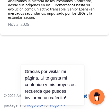
Analizamos la historia de los Préstamos Sindicados,
desde sus orígenes en los Euromercados hasta su
evolución como un activo transable (Senior Loans) en
mercados secundarios, impulsado por los LBOs y la
estandarización.
Nov 3, 2025
Gracias por visitar mi
página. Si te gusta mi
contenido y mis proyectos,
recuerda que puedes
© 2026 Arturo Chian. · Made with
,
, the
blogdown
invitarme un cafecito!
package, and
Hugo Blox
for
Hugo
.