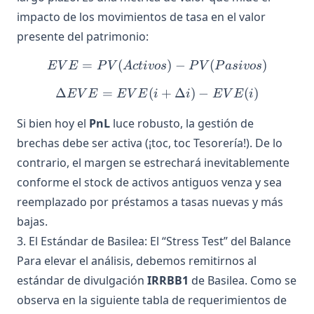
impacto de los movimientos de tasa en el valor
presente del patrimonio:
=
(
EVE = PV(Activos) - PV(P
)
−
(
)
E
V
E
P
V
A
c
t
i
v
os
P
V
P
a
s
i
v
os
Δ
=
(
\Delta EVE = EVE(i + \Del
+
Δ
)
−
(
)
E
V
E
E
V
E
i
i
E
V
E
i
Si bien hoy el
PnL
luce robusto, la gestión de
brechas debe ser activa (¡toc, toc Tesorería!). De lo
contrario, el margen se estrechará inevitablemente
conforme el stock de activos antiguos venza y sea
reemplazado por préstamos a tasas nuevas y más
bajas.
3. El Estándar de Basilea: El “Stress Test” del Balance
Para elevar el análisis, debemos remitirnos al
estándar de divulgación
IRRBB1
de Basilea. Como se
observa en la siguiente tabla de requerimientos de