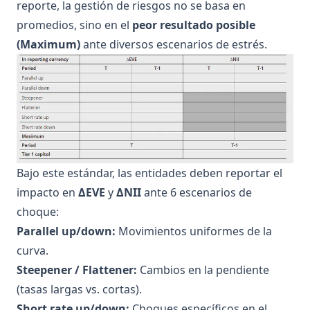
reporte, la gestión de riesgos no se basa en
promedios, sino en el
peor resultado posible
(Maximum)
ante diversos escenarios de estrés.
Bajo este estándar, las entidades deben reportar el
impacto en
ΔEVE
y
ΔNII
ante 6 escenarios de
choque:
Parallel up/down:
Movimientos uniformes de la
curva.
Steepener / Flattener:
Cambios en la pendiente
(tasas largas vs. cortas).
Short rate up/down:
Choques específicos en el