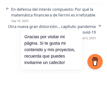
←
En defensa del interés compuesto: Por qué la
matemática financiera de Ferrini es irrefutable
Sep 18, 2025
→
Otra nueva gran distorsión... capítulo: pandemia
covid-19
Gracias por visitar mi
Jan 5, 2025
página. Si te gusta mi
contenido y mis proyectos,
recuerda que puedes
invitarme un cafecito!
© 2026 Arturo Chian. · Made with
,
, the
blogdown
package, and
Hugo Blox
for
Hugo
.